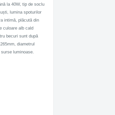
până la 40W, tip de soclu
uști, lumina spoturilor
a intimă, plăcută din
 culoare alb cald
tru becuri sunt după
 265mm, diametrul
ă surse luminoase.