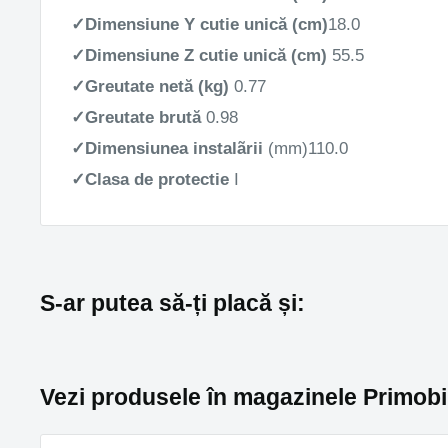
✓
Dimensiune Y cutie unică (cm)
18.0
✓
Dimensiune Z cutie unică (cm)
55
.5
✓
Greutate netă (kg)
0.77
✓
Greutate brută
0.98
✓
Dimensiunea instalãrii
(mm)
110.0
✓
Clasa de protectie
I
S-ar putea să-ți placă și:
Vezi produsele în magazinele Primobi