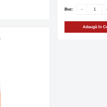
Buc:
Adaugă în C
u