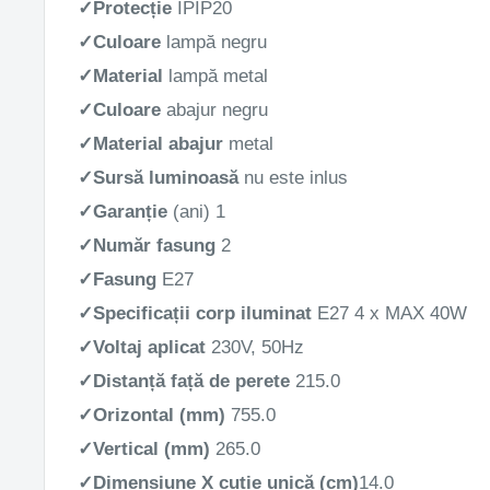
✓
Protecție
IP
IP20
✓
Culoare
lampă
negru
✓
Material
lampă
metal
✓
Culoare
abajur
negru
✓
Material
abajur
metal
✓Sursă luminoasă
nu este inlus
✓
Garanție
(ani)
1
✓
Număr fasung
2
✓
Fasung
E27
✓
Specificații corp iluminat
E27 4 x MAX 40W
✓
Voltaj aplicat
230V, 50Hz
✓
Distanță față de perete
215.0
✓
Orizontal (mm)
755
.0
✓
Vertical (mm)
265.0
✓
Dimensiune X cutie unică (cm)
14.0