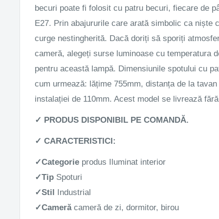
becuri poate fi folosit cu patru becuri, fiecare de 
E27. Prin abajururile care arată simbolic ca niște c
curge nestingherită. Dacă doriți să sporiți atmosfer
cameră, alegeți surse luminoase cu temperatura de
pentru această lampă. Dimensiunile spotului cu pa
cum urmează: lățime 755mm, distanța de la tavan
instalației de 110mm. Acest model se livrează făr
✓ PRODUS DISPONIBIL PE COMANDĂ.
✓ CARACTERISTICI:
✓
Categorie
produs
Iluminat interior
✓
Tip
Spoturi
✓
Stil
Industrial
✓
Cameră
cameră de zi, dormitor, birou