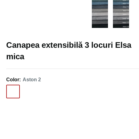
Canapea extensibilă 3 locuri Elsa
mica
Color:
Aston 2
Aston
Aston
Aston
Aston
Aston
Aston
Aston
Aston
2
3
4
5
6
7
8
9
Aston
Aston
Aston
Aston
Aston
Aston
Aston
Aston
10
11
12
13
14
15
16
17
Aston
18