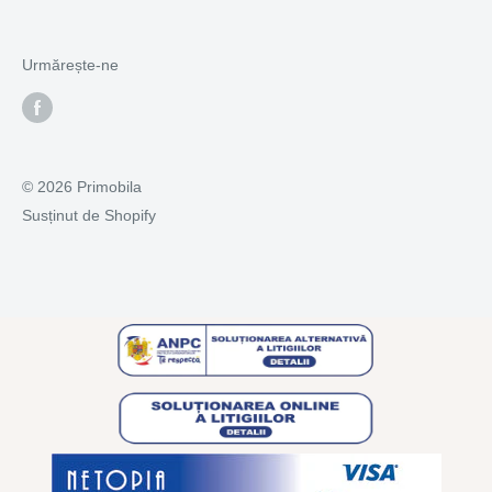
J33/939/2016
Solutionarea alternativa a litigiilor
Str. Petru Rareș nr 52, Suceava
ANPC - Protectia consumatorului
Urmărește-ne
📞 0771.178.621
© 2026 Primobila
Susținut de Shopify