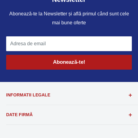
Abonează-te la Newsletter și află primul când sunt cele
mai bune oferte
Adresa de email
Abonează-te!
INFORMATII LEGALE
Termeni și condiții
DATE FIRMĂ
Politica de confidențialitate
Politica de Cookie
SC Primobila Art SRL
RO36334494
Solutionarea online a litigiilor