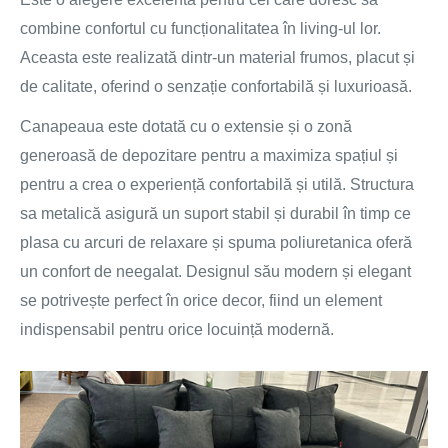
combine confortul cu funcționalitatea în living-ul lor.
Aceasta este realizată dintr-un material frumos, placut și
de calitate, oferind o senzație confortabilă și luxurioasă.
Canapeaua este dotată cu o extensie și o zonă
generoasă de depozitare pentru a maximiza spațiul și
pentru a crea o experiență confortabilă și utilă. Structura
sa metalică asigură un suport stabil și durabil în timp ce
plasa cu arcuri de relaxare și spuma poliuretanica oferă
un confort de neegalat. Designul său modern și elegant
se potrivește perfect în orice decor, fiind un element
indispensabil pentru orice locuință modernă.